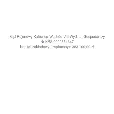
NIP 9542442443
REGON 278057728
e-mail: info@prointegra.com.pl
tel. +48 32 732 17 00
fax +48 32 732 17 01
Sąd Rejonowy Katowice-Wschód VIII Wydział Gospodarczy
Nr KRS 0000351647
Kapitał zakładowy (i wpłacony): 383.100,00 zł