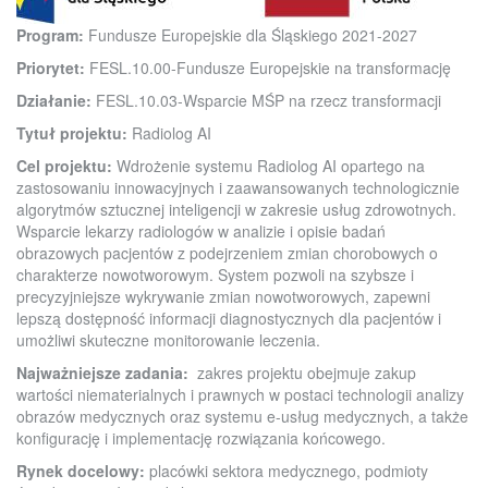
Program:
Fundusze Europejskie dla Śląskiego 2021-2027
Priorytet:
FESL.10.00-Fundusze Europejskie na transformację
Działanie:
FESL.10.03-Wsparcie MŚP na rzecz transformacji
Tytuł projektu:
Radiolog AI
Cel projektu:
Wdrożenie systemu Radiolog AI opartego na
zastosowaniu innowacyjnych i zaawansowanych technologicznie
algorytmów sztucznej inteligencji w zakresie usług zdrowotnych.
Wsparcie lekarzy radiologów w analizie i opisie badań
obrazowych pacjentów z podejrzeniem zmian chorobowych o
charakterze nowotworowym. System pozwoli na szybsze i
precyzyjniejsze wykrywanie zmian nowotworowych, zapewni
lepszą dostępność informacji diagnostycznych dla pacjentów i
umożliwi skuteczne monitorowanie leczenia.
Najważniejsze zadania:
zakres projektu obejmuje zakup
wartości niematerialnych i prawnych w postaci technologii analizy
obrazów medycznych oraz systemu e-usług medycznych, a także
konfigurację i implementację rozwiązania końcowego.
Rynek docelowy:
placówki sektora medycznego, podmioty