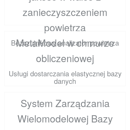
zanieczyszczeniem
powietrza
MetaModel w chmurze
Bezczujnikowy analizator powietrza
obliczeniowej
Usługi dostarczania elastycznej bazy
danych
System Zarządzania
Wielomodelowej Bazy