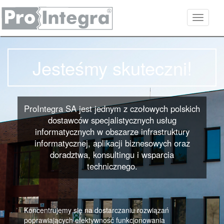
Toggle
navigati
Jesteśmy skuteczni!
ProIntegra SA jest jednym z czołowych polskich
dostawców specjalistycznych usług
informatycznych w obszarze infrastruktury
informatycznej, aplikacji biznesowych oraz
doradztwa, konsultingu i wsparcia
technicznego.
Koncentrujemy się na dostarczaniu rozwiązań
poprawiających efektywność funkcjonowania