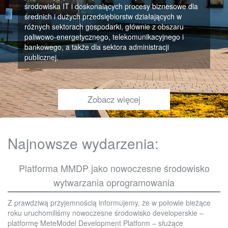
środowiska IT i doskonalących procesy biznesowe dla
średnich i dużych przedsiębiorstw działających w
różnych sektorach gospodarki, głównie z obszaru
paliwowo-energetycznego, telekomunikacyjnego i
bankowego, a także dla sektora administracji
publicznej.
Zobacz więcej
Najnowsze wydarzenia:
Platforma MMDP jako nowoczesne środowisko
wytwarzania oprogramowania
Z prawdziwą przyjemnością informujemy, że w połowie bieżące
roku uruchomiliśmy nowoczesne środowisko developerskie –
platformę MeteModel Development Platform – służące