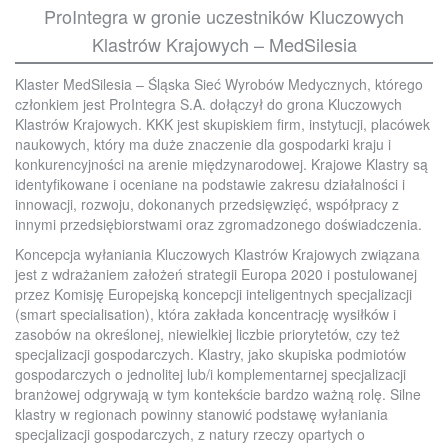
ProIntegra w gronie uczestników Kluczowych
Klastrów Krajowych – MedSilesia
Klaster MedSilesia – Śląska Sieć Wyrobów Medycznych, którego
członkiem jest ProIntegra S.A. dołączył do grona Kluczowych
Klastrów Krajowych. KKK jest skupiskiem firm, instytucji, placówek
naukowych, który ma duże znaczenie dla gospodarki kraju i
konkurencyjności na arenie międzynarodowej. Krajowe Klastry są
identyfikowane i oceniane na podstawie zakresu działalności i
innowacji, rozwoju, dokonanych przedsięwzięć, współpracy z
innymi przedsiębiorstwami oraz zgromadzonego doświadczenia.
Koncepcja wyłaniania Kluczowych Klastrów Krajowych związana
jest z wdrażaniem założeń strategii Europa 2020 i postulowanej
przez Komisję Europejską koncepcji inteligentnych specjalizacji
(smart specialisation), która zakłada koncentrację wysiłków i
zasobów na określonej, niewielkiej liczbie priorytetów, czy też
specjalizacji gospodarczych. Klastry, jako skupiska podmiotów
gospodarczych o jednolitej lub/i komplementarnej specjalizacji
branżowej odgrywają w tym kontekście bardzo ważną rolę. Silne
klastry w regionach powinny stanowić podstawę wyłaniania
specjalizacji gospodarczych, z natury rzeczy opartych o