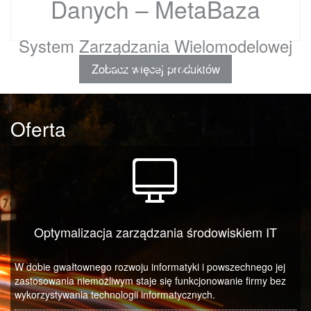
Danych – MetaBaza
System Zarządzania Wielomodelowej
Bazy Danych
Zobacz więcej produktów
Oferta
Optymalizacja zarządzania środowiskiem IT
W dobie gwałtownego rozwoju informatyki i powszechnego jej
zastosowania niemożliwym staje się funkcjonowanie firmy bez
wykorzystywania technologii informatycznych.