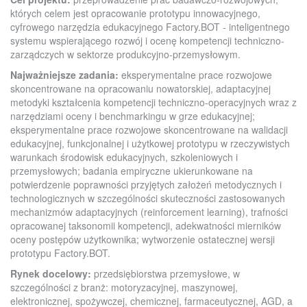
których celem jest opracowanie prototypu innowacyjnego,
cyfrowego narzędzia edukacyjnego Factory.BOT - inteligentnego
systemu wspierającego rozwój i ocenę kompetencji techniczno-
zarządczych w sektorze produkcyjno-przemysłowym.
Najważniejsze zadania:
eksperymentalne prace rozwojowe
skoncentrowane na opracowaniu nowatorskiej, adaptacyjnej
metodyki kształcenia kompetencji techniczno-operacyjnych wraz z
narzędziami oceny i benchmarkingu w grze edukacyjnej;
eksperymentalne prace rozwojowe skoncentrowane na walidacji
edukacyjnej, funkcjonalnej i użytkowej prototypu w rzeczywistych
warunkach środowisk edukacyjnych, szkoleniowych i
przemysłowych; badania empiryczne ukierunkowane na
potwierdzenie poprawności przyjętych założeń metodycznych i
technologicznych w szczególności skuteczności zastosowanych
mechanizmów adaptacyjnych (reinforcement learning), trafności
opracowanej taksonomii kompetencji, adekwatności mierników
oceny postępów użytkownika; wytworzenie ostatecznej wersji
prototypu Factory.BOT.
Rynek docelowy:
przedsiębiorstwa przemysłowe, w
szczególności z branż: motoryzacyjnej, maszynowej,
elektronicznej, spożywczej, chemicznej, farmaceutycznej, AGD, a