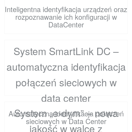
Inteligentna identyfikacja urządzeń oraz
rozpoznawanie ich konfiguracji w
DataCenter
System SmartLink DC –
automatyczna identyfikacja
połączeń sieciowych w
data center
System „e-dym” – nowa
Automatyczna identyfikacja połączeń
sieciowych w Data Center
jakość w walce z