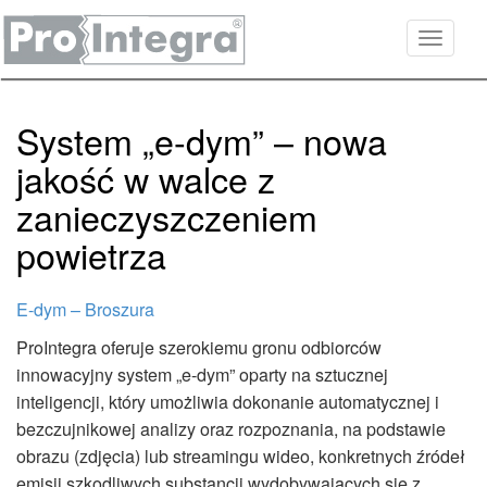
Toggle
navigati
System „e-dym” – nowa
jakość w walce z
zanieczyszczeniem
powietrza
E-dym – Broszura
ProIntegra oferuje szerokiemu gronu odbiorców
innowacyjny system „e-dym” oparty na sztucznej
inteligencji, który umożliwia dokonanie automatycznej i
bezczujnikowej analizy oraz rozpoznania, na podstawie
obrazu (zdjęcia) lub streamingu wideo, konkretnych źródeł
emisji szkodliwych substancji wydobywających się z