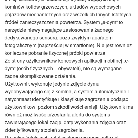
kominów kotłów grzewczych, układów wydechowych
pojazdów mechanicznych oraz wszelkich innych istotnych
źródeł zanieczyszczenia powietrza. System „e-dym” to
narzędzie niewymagające zastosowania żadnego
dedykowanego sensora, poza zwykłym aparatem
fotograficznym (najczęściej w smartfonie). Nie jest również
konieczne pobranie fizycznej próbki powietrza.
Ze strony użytkowników końcowych aplikacji mobilnej „e-
dym” (osób fizycznych – obywateli), nie są wymagane
żadne skomplikowane działania.
Użytkownik wykonuje jedynie zdjęcie dymu
wydobywającego się z komina, a system automatycznie i
natychmiast identyfikuje i klasyfikuje zagrożenie podając
użytkownikowi poziom szkodliwości emisji. Użytkownik ma
również możliwość przesłania alertu do systemu
zawierającego lokalizację, datę wykonania zdjęcia oraz
zidentyfikowany stopień zagrożenia.
Do najważniejszych zalet systemu możemy zaliczyć: