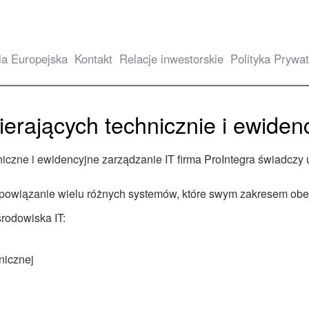
ia Europejska
Kontakt
Relacje inwestorskie
Polityka Prywat
erających technicznie i ewiden
iczne i ewidencyjne zarządzanie IT firma ProIntegra świadcz
powiązanie wielu różnych systemów, które swym zakresem obejmu
rodowiska IT:
nicznej